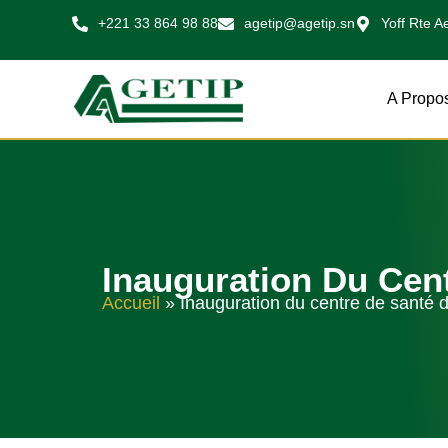
Aller
+221 33 864 98 88
agetip@agetip.sn
Yoff Rte A
au
contenu
A Propo
Inauguration Du Cen
Accueil
»
Inauguration du centre de santé