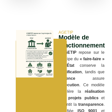
AGETIP
Modèle de
fonctionnement
L’
AGETIP
repose sur le
principe du
« faire-faire »
: l’
État
conserve la
planification
, tandis que
l’
Agence
assure
l’exécution
. Ce modèle
accélère la
réalisation
des projets publics
et
garantit la
transparence
.
Certifiée
ISO 9001
et