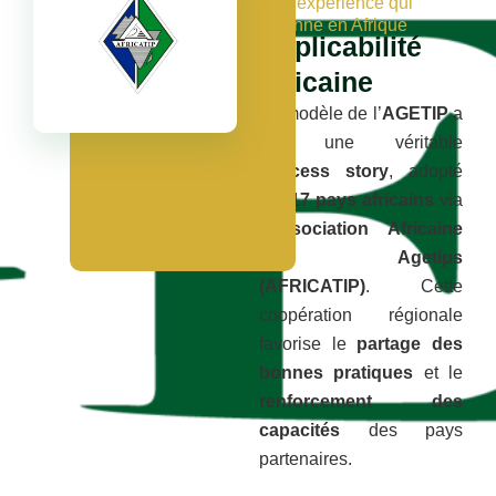
Une expérience qui
rayonne en Afrique
Réplicabilité
africaine
Le modèle de l’
AGETIP
a
été une véritable
success story
, adopté
par
17 pays africains
via
l’
Association Africaine
des Agetips
(AFRICATIP)
. Cette
coopération régionale
favorise le
partage des
bonnes pratiques
et le
renforcement des
capacités
des pays
partenaires.