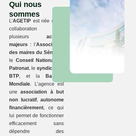
Qui nous
sommes
L’
AGETIP
est née d’une
collaboration entre
plusieurs
acteurs
majeurs
: l’
Association
des maires du Sénégal
,
le
Conseil National du
Patronat
, le
syndicat du
BTP
, et la
Banque
Mondiale
. L’agence est
une
association à but
non lucratif
,
autonome
financièrement
, ce qui
lui permet de fonctionner
efficacement sans
dépendre des