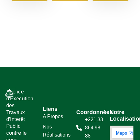
Agence
d'Execution
des
Liens
Coordonnées
Notre
Travaux
A Propos
Localisatio
d'Interêt
+221 33
Public
Nos
864 98
contre le
Réalisations
88
sous-