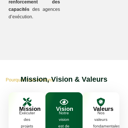
renforcement des
capacités
des agences
d’exécution.
Mission, Vision & Valeurs
Pourquoi nous existons
Mission
Vision
Valeurs
Exécuter
Notre
Nos
des
vision
valeurs
projets
est de
fondamentales