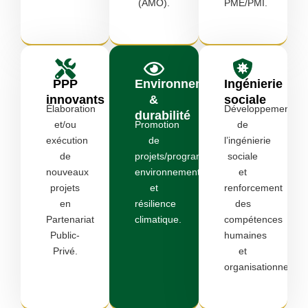
(AMO).
PME/PMI.
PPP
Environnement
Ingénierie
innovants
&
sociale
Élaboration
Développement
durabilité
et/ou
Promotion
de
exécution
de
l’ingénierie
de
projets/programmes
sociale
nouveaux
environnementaux
et
projets
et
renforcement
en
résilience
des
Partenariat
climatique.
compétences
Public-
humaines
Privé.
et
organisationnelles.