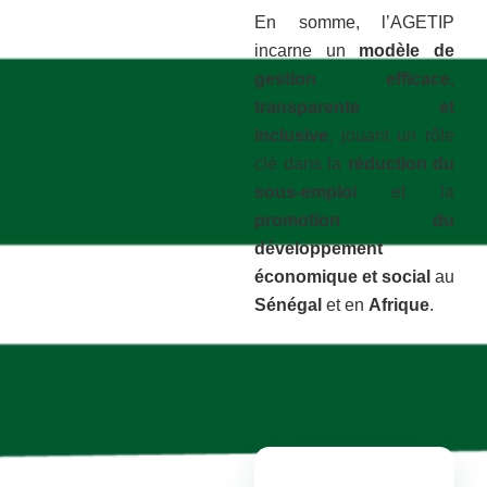
En somme, l’AGETIP
incarne un
modèle de
gestion efficace,
transparente et
inclusive
, jouant un rôle
clé dans la
réduction du
sous-emploi
et la
promotion du
développement
économique et social
au
Sénégal
et en
Afrique
.