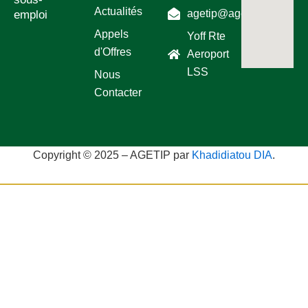
Actualités
agetip@agetip.sn
emploi
Appels
Yoff Rte
d'Offres
Aeroport
LSS
Nous
Contacter
Copyright © 2025 – AGETIP par
Khadidiatou DIA
.